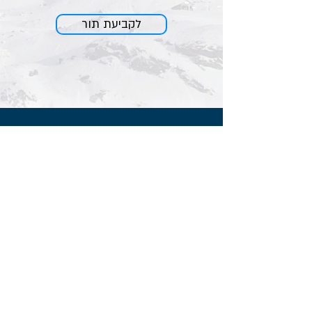
לקביעת תור
דברו איתנו
טלפון:
08-9151585
מייל:
yekutielma@gmail.com
מלכימוב קליניק רמלה:
שד הרצל 91, קניון
רמלה