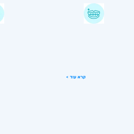
יישור שיניים
רפ
ת
מר
יישור שיניים מבוצע ע"י רופא אורתודנט
גם
מהיום אפשר לחייך מבלי להתבייש!
מערכ
< קרא עוד