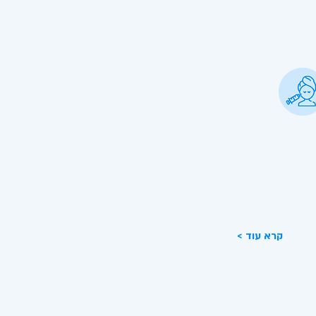
סול קו לסת- טשטוש קו לסת
צעות הזרקת חומצה היאלרונית
יף נפח מקומי,מיצוק והגדרת קו לסת
דגשת הסנטר.
< קרא עוד