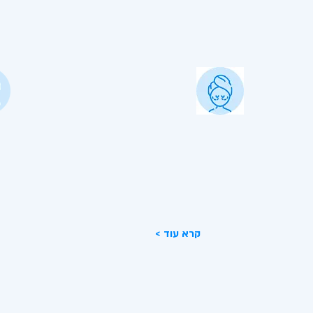
העלמת קמטים באזור המצח
פי
החומר גורם לחסימה של קמטים ומניעת
באמ
היווצרות קמטים חדשים, מסייעים לשפר את
נוס
קווי המתאר ולהחזיר את הנפח שאבד.
וה
< קרא עוד