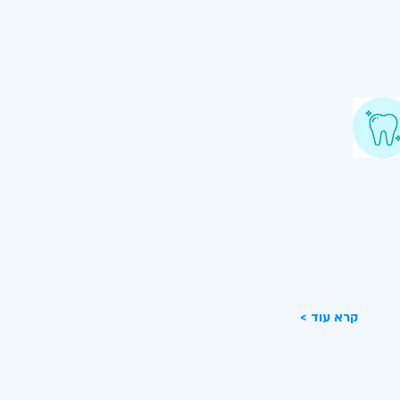
קום הפה
צע ע"י רופא שיניים משקם בזכות
נולוגיה המתקדמת שלנו ניתן ליצור
ום מותאם באופן אישי וברמה
ייקת יותר!
< קרא עוד