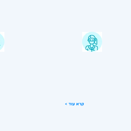
כירורגיה- כירורגית פה ולסת
שי
מבו
מבוצע ע"י רופא כירורג - עקירות
הטכ
כירורגיות, השתלות עצם, עקירות שיני
שיק
בינה הוצאת ציסטה והרמות סינוס.
מדו
< קרא עוד