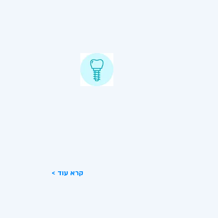
השתלות שיניים
שתלים דנטליים הם פתרון למצב של
חוסר שיניים. שתל דנטלי הוא הליך
כירורגי אשר מבוצע עי רופא כירורג.
< קרא עוד